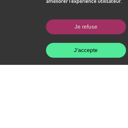
améliorer l’expérience utilisateur.
Je refuse
Politique de confidentialité
Forfaits pour entreprises
J'accepte
Forfaits pour partenaires
Programme Ambassadeur
Marque blanche
Télécharger notre brochure (PDF)