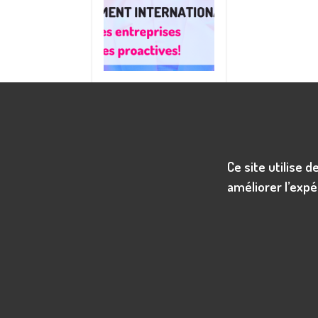
Analyse du PIB
réel du Québec et
son Impact sur le
Ce site utilise 
Recrutement:
améliorer l’expé
Le Québec, avec son
PIB réel en croissance
constante, se profile
comme un marché
dynamique pour le
recrutement