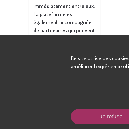
immédiatement entre eux.
La plateforme est
également accompagnée
de partenaires qui peuvent
aider les utilisateurs dans
les procédures
d'immigration, le soutien
Ce site utilise des cookie
RH, la relocalisation,
améliorer l’expérience uti
trouver une formation,
etc. Elle permet aussi aux
entrepreneurs de trouver
leur relève.
"Nous sommes très fiers
de mettre à disposition du
Je refuse
marché français notre