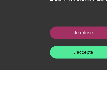
Je refuse
Maintenant que vous êtes informé
de notre succès au concours Défi
Québec, ne manquez pas l'occasion
J'accepte
de rejoindre notre plateforme et de
découvrir comment nous pouvons
vous aider à trouver les meilleurs
talents ou votre prochaine
opportunité professionnelle !
Cliquez ici pour lire le communiqué
de presse
Rejoignez-nous dès maintenant sur