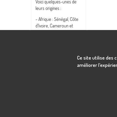
Voici quelques-unes de
leurs origines :
- Afrique : Sénégal, Côte
d'Ivoire, Cameroun et
Maroc sont quelques-uns
des pays qui fournissent
un nombre important de
professionnels cherchant
Ce site utilise des
à décrocher un poste
améliorer l’expérien
dans la technologie, la
santé, ou l'éducation.
- Europe : La Belgique, la
Suisse, et surtout la
France offrent des
experts dans des
secteurs comme
l’ingénierie, la finance et