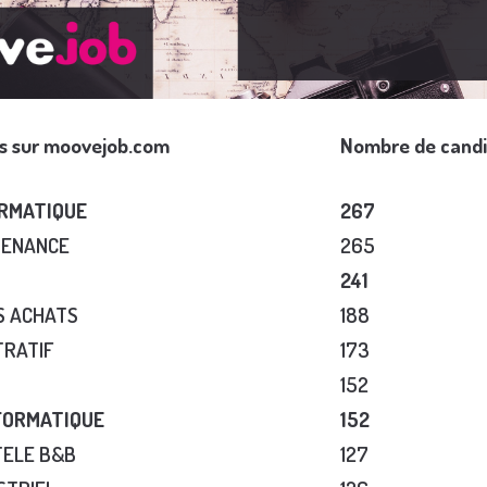
es sur moovejob.com
Nombre de candi
ORMATIQUE
267
TENANCE
265
241
S ACHATS
188
TRATIF
173
152
FORMATIQUE
152
TELE B&B
127